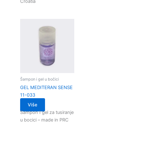
Croatia
Šampon i gel u bočici
GEL MEDITERAN SENSE
11-033
Više
Sampon I gel za tusiranje
u bocici – made in PRC