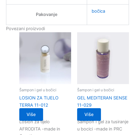
bočica
Pakovanje
Povezani proizvodi
Šampon i gel u bočici
Šampon i gel u bočici
LOSION ZA TIJELO
GEL MEDITERAN SENSE
TERRA 11-012
11-029
Više
Više
Losion za tijelo
Sampon I gel za tusiranje
AFRODITA -made in
u bocici -made in PRC