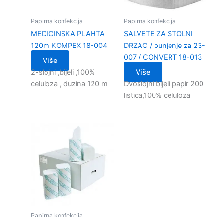
Papirna konfekcija
Papirna konfekcija
MEDICINSKA PLAHTA
SALVETE ZA STOLNI
120m KOMPEX 18-004
DRZAC / punjenje za 23-
007 / CONVERT 18-013
Više
2-slojni ,bijeli ,100%
Više
celuloza , duzina 120 m
Dvoslojni bijeli papir 200
listica,100% celuloza
Papirna konfekcija