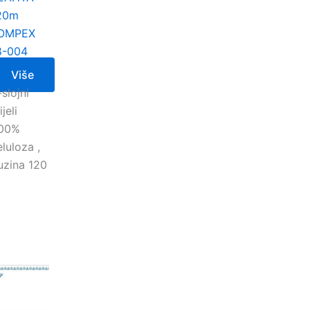
20m
OMPEX
8-004
Više
slojni
ijeli
100%
eluloza ,
uzina 120