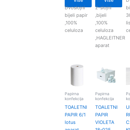
Više
Više
D
Dvoslojni
2-slojni
bi
bijeli papir
,bijeli
3
,100%
,100%
l
celuloza
celuloza
c
,HAGLEITNER
aparat
Papirna
Papirna
Pa
konfekcija
konfekcija
ko
TOALETNI
TOALETNI
U
PAPIR 6/1
PAPIR
R
lotus
VIOLETA
C
aparat
18-025
K