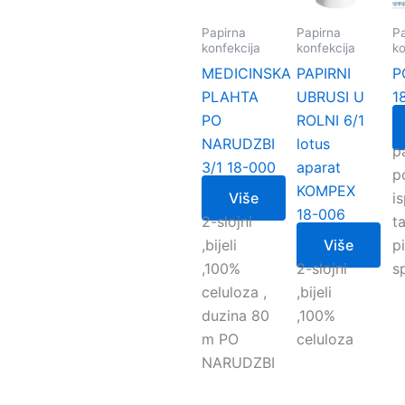
Papirna
Papirna
Pa
konfekcija
konfekcija
ko
MEDICINSKA
PAPIRNI
P
PLAHTA
UBRUSI U
1
PO
ROLNI 6/1
NARUDZBI
lotus
p
3/1 18-000
aparat
p
KOMPEX
Više
i
18-006
2-slojni
ta
,bijeli
Više
p
,100%
2-slojni
s
celuloza ,
,bijeli
duzina 80
,100%
m PO
celuloza
NARUDZBI