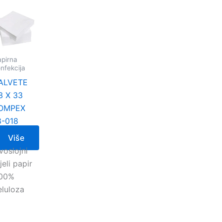
pirna
nfekcija
ALVETE
3 X 33
OMPEX
8-018
Više
voslojni
jeli papir
100%
eluloza