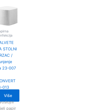
pirna
nfekcija
ALVETE
A STOLNI
RZAC /
unjenje
a 23-007
ONVERT
8-013
Više
voslojni
jeli papir