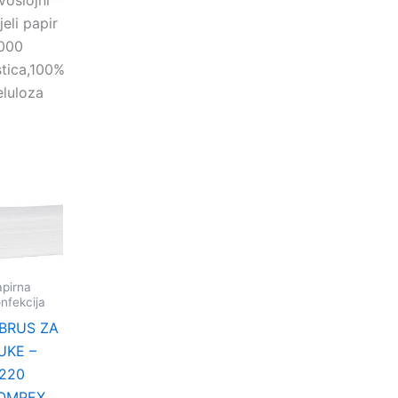
voslojni
jeli papir
000
istica,100%
eluloza
pirna
nfekcija
BRUS ZA
UKE –
220
OMPEX