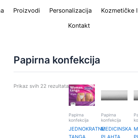
ma
Proizvodi
Personalizacija
Kozmetičke li
Kontakt
Papirna konfekcija
Prikaz svih 22 rezultata
Papirna
Papirna
Pa
konfekcija
konfekcija
ko
JEDNOKRATNE
MEDICINSKA
M
TANGA
PLAHTA
P