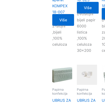
KOMPEX
1
Više
18-007
Dvoslojni
Više
bijeli papir
D
2-slojni
6000
bi
,bijeli
listica
z
,100%
,100%
20
celuloza
celuloza
1
30×200
c
Papirna
Papirna
Pa
konfekcija
konfekcija
ko
UBRUS ZA
UBRUS ZA
U