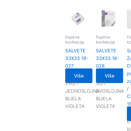
Papirna
Papirna
Pa
konfekcija
konfekcija
ko
SALVETE
SALVETE
S
33X33 18-
33X33 18-
Z
027
028
D
p
Više
Više
z
250/1
50/1
/
JEDNOSLOJNA
DVOSLOJNA
C
BIJELA
BIJELA
1
VIOLETA
VIOLETA
D
bi