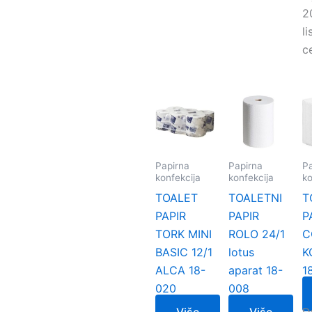
2
l
c
Papirna
Papirna
Pa
konfekcija
konfekcija
ko
TOALET
TOALETNI
T
PAPIR
PAPIR
P
TORK MINI
ROLO 24/1
C
BASIC 12/1
lotus
K
ALCA 18-
aparat 18-
1
020
008