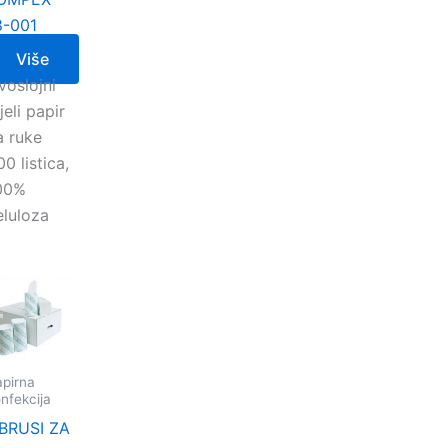
8-001
Više
voslojni
jeli papir
a ruke
0 listica,
00%
eluloza
pirna
nfekcija
BRUSI ZA