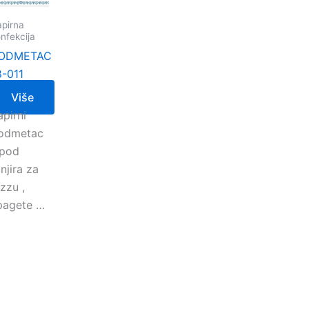
pirna
nfekcija
ODMETAC
8-011
Više
apirni
odmetac
spod
njira za
izzu ,
pagete …